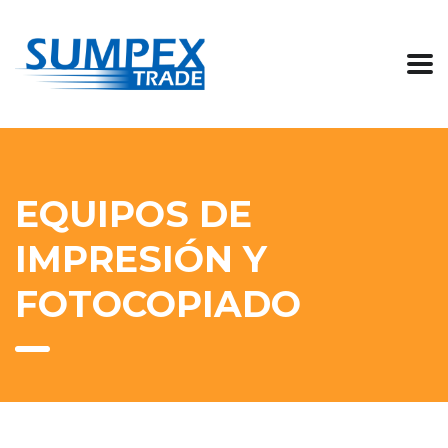
EQUIPOS DE
IMPRESIÓN Y
FOTOCOPIADO