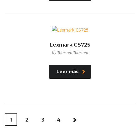
Lexmark CS725
by Tomsom Tomsom
Leer más
1
2
3
4